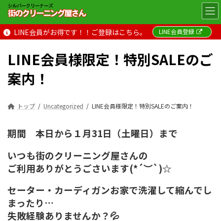
コ
ナ
ン
ビ
テ
ゲ
LINE会員がお得です！！ご登録はこちら。
LINE会員登録
ン
ー
ツ
シ
へ
ョ
LINE会員様限定！特別SALEのご
ス
ン
キ
に
案内！
ッ
移
プ
動
トップ
Uncategorized
LINE会員様限定！特別SALEのご案内！
期間 本日から１月31日（土曜日）まで
いつも街のクリーニング屋さんの
ご利用ありがとうごさいます(*´︶`)☆
セーター・カーディガンお家で洗濯して縮んでし
まったり…
失敗経験ありませんか？💦