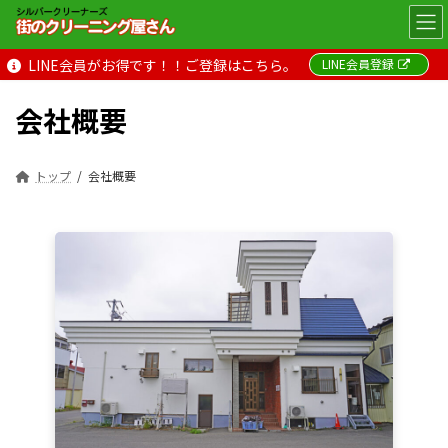
コ
ナ
ン
ビ
テ
ゲ
LINE会員がお得です！！ご登録はこちら。
LINE会員登録
ン
ー
ツ
シ
へ
ョ
会社概要
ス
ン
キ
に
ッ
移
トップ
会社概要
プ
動