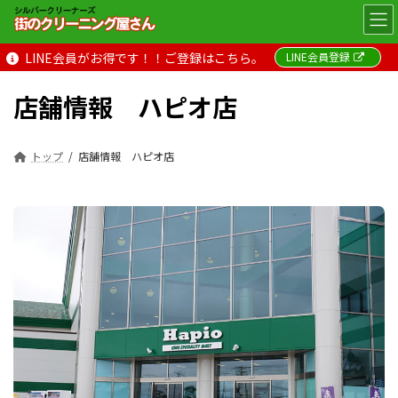
コ
ナ
ン
ビ
テ
ゲ
LINE会員がお得です！！ご登録はこちら。
LINE会員登録
ン
ー
ツ
シ
へ
ョ
店舗情報 ハピオ店
ス
ン
キ
に
ッ
移
トップ
店舗情報 ハピオ店
プ
動